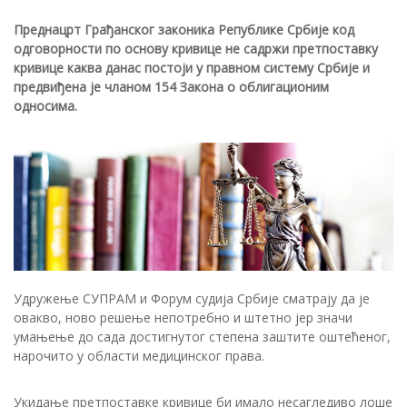
Преднацрт Грађанског законика Републике Србије код
одговорности по основу кривице не садржи претпоставку
кривице каква данас постоји у правном систему Србије и
предвиђена је чланом 154 Закона о облигационим
односима.
Удружење СУПРАМ и Форум судија Србије сматрају да је
овакво, ново решење непотребно и штетно јер значи
умањење до сада достигнутог степена заштите оштећеног,
нарочито у области медицинског права.
Укидање претпоставке кривице би имало несагледиво лоше