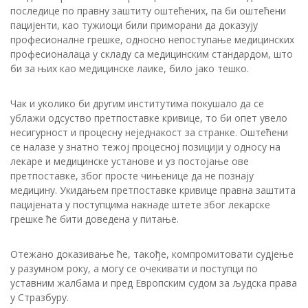
последице по правну заштиту оштећених, па би оштећени
пацијенти, као тужиоци били приморани да доказују
професионалне грешке, односно непоступање медицинских
професионалаца у складу са медицинским стандардом, што
би за њих као медицинске лаике, било јако тешко.
Чак и уколико би другим институтима покушало да се
ублажи одсуство претпоставке кривице, то би опет увело
несигурност и процесну неједнакост за странке. Оштећени
се налазе у знатно тежој процесној позицији у односу на
лекаре и медицинске установе и уз постојање ове
претпоставке, због просте чињенице да не познају
медицину. Укидањем претпоставке кривице правна заштита
пацијената у поступцима накнаде штете због лекарске
грешке ће бити доведена у питање.
Отежано доказивање ће, такође, компромитовати судјење
у разумном року, а могу се очекивати и поступци по
уставним жалбама и пред Европским судом за људска права
у Стразбуру.