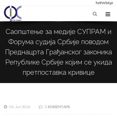
ЋИРИЛИЦА
Саопштење за медије СУПРАМ и
Форума судија Србије поводом
Преднацрта Грађанског законика
Републике Србије којим се укида
претпоставка кривице
06. Jun 2016
0 КОМЕНТАРА