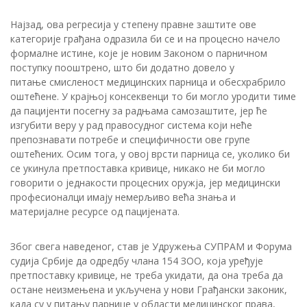
Најзад, ова регресија у степену правне заштите ове
категорије грађана одразила би се и на процесно начело
формалне истине, које је новим Законом о парничном
поступку пооштрено, што би додатно довело у
питање смисленост медицинских парница и обесхрабрило
оштећене. У крајњој консеквенци то би могло уродити тиме
да пацијенти посегну за радњама самозаштите, јер ће
изгубити веру у рад правосудног система који неће
препознавати потребе и специфичности ове групе
оштећених. Осим тога, у овој врсти парница се, уколико би
се укинула претпоставка кривице, никако не би могло
говорити о једнакости процесних оружја, јер медицински
професионалци имају немерљиво већа знања и
материјалне ресурсе од пацијената.
Због свега наведеног, став је Удружења СУПРАМ и Форума
судија Србије да одредбу члана 154 ЗОО, која уређује
претпоставку кривице, не треба укидати, да она треба да
остане неизмењена и укључена у нови Грађански законик,
када су у питању парнице у области медицинског права,