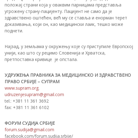
положај страни која у оваквим парницама представља
угрожену страну-пацијенту. Пацијент не само да је
здравствено оштећен, већ му се ставља и енорман терет
доказивања, који он, као медицински лаик, тешко може
поднети.
Најзад, у земљама у окружењу које су приступиле Европској
унији, као што су рецимо Словенија и Хрватска,
претпоставка кривице је опстала.
УДРУЖЕЊА ПРАВНИКА ЗА МЕДИЦИНСКО И ЗДРАВСТВЕНО
ПРАВО СРБИЈЕ – СУПРАМ
www.supram.org
.
udruzenjesupram@gmail.com
tel.: +381 11 361 3692
fax: +381 11 361 6102
ФОРУМ СУДИЈА СРБИЈЕ
forum.sudija@gmail.com
facebook.com/forum.sudija.srbije/