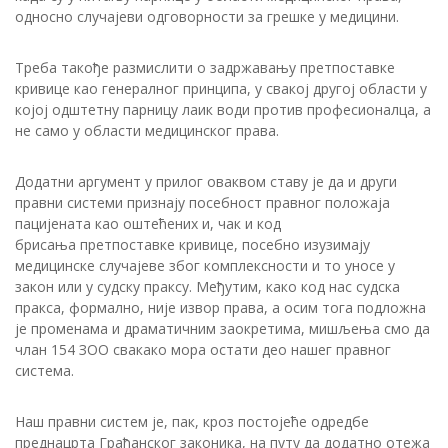
односно случајеви одговорности за грешке у медицини.
Треба такође размислити о задржавању претпоставке
кривице као генералног принципа, у свакој другој области у
којој одштетну парницу лаик води против професионалца, а
не само у области медицинског права.
Додатни аргумент у прилог оваквом ставу је да и други
правни системи признају посебност правног положаја
пацијената као оштећених и, чак и код
брисања претпоставке кривице, посебно изузимају
медицинске случајеве због комплексности и то уносе у
закон или у судску праксу. Међутим, како код нас судска
пракса, формално, није извор права, а осим тога подложна
је променама и драматичним заокретима, мишљења смо да
члан 154 ЗОО свакако мора остати део нашег правног
система.
Наш правни систем је, пак, кроз постојеће одредбе
преднацрта Грађанског законика, на путу да додатно отежа